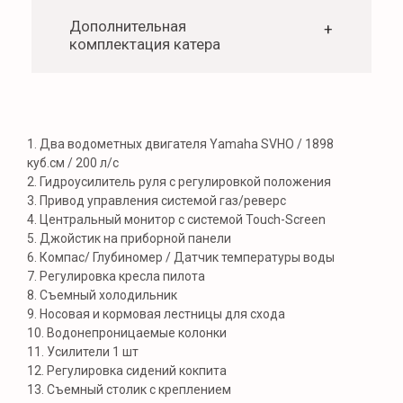
Год
2023
Максимальная осадка
0.48 м
Получить
консультацию
Максимальная скорость
90 км/ч
1. Два водометных двигателя Yamaha SVHO / 1898
куб.см / 200 л/с
+7
2. Гидроусилитель руля с регулировкой положения
Количество пассажиров
12 чел
3. Привод управления системой газ/реверс
Я ознакомлен с
«Политикой
4. Центральный монитор с системой Touch-Screen
конфиденциальности»
и даю согласие на
обработку моих персональных данных
5. Джойстик на приборной панели
Топливный бак
284 л
6. Компас/ Глубиномер / Датчик температуры воды
Оставить заявку
7. Регулировка кресла пилота
8. Съемный холодильник
Наработка двигателя
10 м/ч
9. Носовая и кормовая лестницы для схода
10. Водонепроницаемые колонки
MAXMARINE
11. Усилители 1 шт
12. Регулировка сидений кокпита
BOATS
13. Съемный столик с креплением