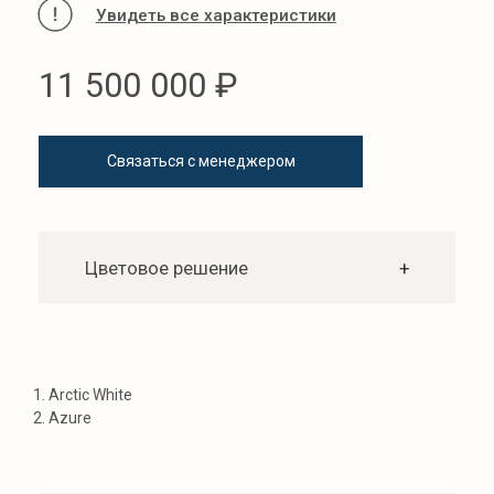
Дополнительная
+
комплектация катера
ПОДРОБНЫЕ
ХАРАКТЕРИСТИКИ
Двигатель
Yamaha SVHO / 1898 куб.см х 2 (Два)
1. Arctic White
2. Azure
Мощность
200 л.с. х 2 (Два)