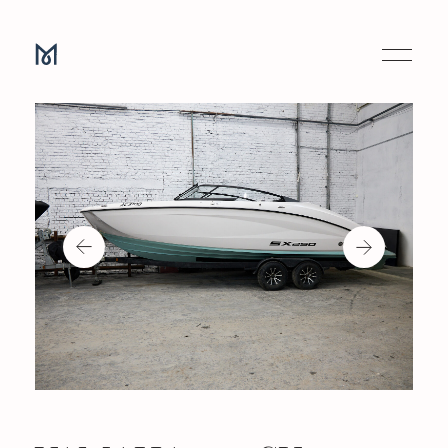
YAMAHA 250 SX
Yamaha 250 SX - катер 25 футов имеет
превосходную управляемость, благодаря весу в
соотношении с моторами 1.9L / 200 л.с. - (два
мотора), быстро набирает скорость заданную
скорость.
Катер оснащен всем необходимым на борту:
изотермический ящик, съемный столик,