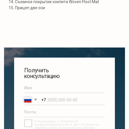
14. Съемное покрытие кокпита Woven Floot Mat
15. Прицеп две оси
Навигация
Контакты
Каталог
WhatsApp
Услуги
Telegram
Хранение
Instagram*
О нас
Почта
Контакты
Разработка сайта
Политика
конфиденциальности
*Instagram — проект Meta
Platforms Inc., деятельность
которой в России
запрещена