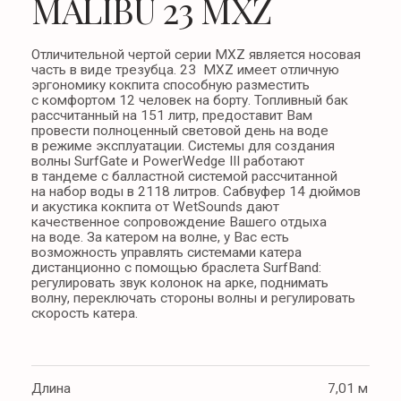
волны SurfGate и PowerWedge III работают
в тандеме с балластной системой рассчитанной
на набор воды в 2118 литров. Сабвуфер 14 дюймов
и акустика кокпита от WetSounds дают
качественное сопровождение Вашего отдыха
на воде. За катером на волне, у Вас есть
возможность управлять системами катера
дистанционно с помощью браслета SurfBand:
регулировать звук колонок на арке, поднимать
волну, переключать стороны волны и регулировать
скорость катера.
Длина
7,01 м
Вес
2449 м
Вместимость
до 12 человек
Увидеть все характеристики
22 750 000 ₽
Связаться с менеджером