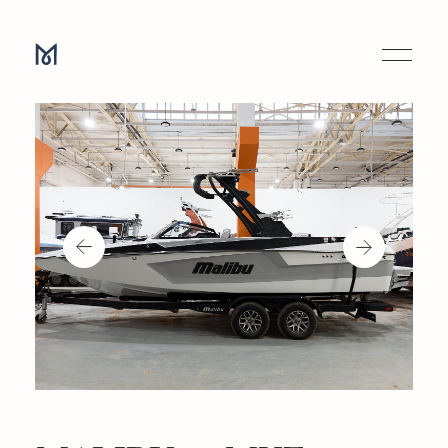
MALIBU 23 MXZ
Отличительной чертой серии MXZ является носовая
часть в виде трезубца. 23 MXZ имеет отличную
эргономику кокпита способную разместить
с комфортом 12 человек на борту. Топливный бак
рассчитанный на 151 литр, предоставит Вам
провести полноценный световой день на воде
в режиме эксплуатации. Системы для создания