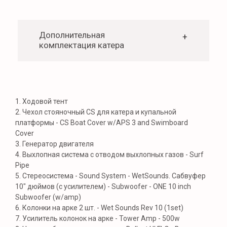
Максимальный балласт
2118 кг
Количество пассажиров
12 чел
Топливный бак
151,4 л
1. Ходовой тент
2. Чехол стояночный CS для катера и купальной
платформы - CS Boat Cover w/APS 3 and Swimboard
Cover
Получить
консультацию
3. Генератор двигателя
4. Выхлопная система с отводом выхлопных газов - Surf
Pipe
+7
5. Стереосистема - Sound System - WetSounds. Сабвуфер
10" дюймов (с усилителем) - Subwoofer - ONE 10 inch
Subwoofer (w/amp)
Я ознакомлен с
«Политикой
конфиденциальности»
и даю согласие на
6. Колонки на арке 2 шт. - Wet Sounds Rev 10 (1set)
обработку моих персональных данных
7. Усилитель колонок на арке - Tower Amp - 500w
Оставить заявку