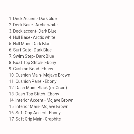
Длина с платформой
7,69 м
1. Deck Accent- Dark blue
2. Deck Base- Arctic white
3. Deck accent- Dark Blue
Ширина
2,59 м
4. Hull Base- Arctic white
5. Hull Main- Dark Blue
6. Surf Gate- Dark Blue
Двигатель
Malibu Monsoon M5Di
7. Swim Step- Dark Blue
8. Boat Top Stitch- Ebony
9. Cushion Bead- Ebony
Максимальная мощность
360 л.с.
10. Cushion Main- Mojave Brown
11. Cushion Panel- Ebony
12. Dash Main- Black (m-Grain)
Год
2022
13. Dash Top Stitch- Ebony
14. Interior Accent - Mojave Brown
15. Interior Main- Mojave Brown
Максимальная осадка
0,8 м
16. Soft Grip Accent- Ebony
17. Soft Grip Main- Graphite
Максимальная скорость
75 км/ч