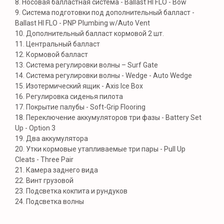
8. Носовая балластная система - Ballast HI FLO - Bow
9. Система подготовки под дополнительный балласт -
Ballast HI FLO - PNP Plumbing w/Auto Vent
10. Дополнительный балласт кормовой 2 шт.
MAXMARINE
11. Центральный балласт
12. Кормовой балласт
BOATS
13. Система регулировки волны – Surf Gate
14. Система регулировки волны - Wedge - Auto Wedge
15. Изотермический ящик - Axis Ice Box
16. Регулировка сиденья пилота
Навигация
Контакты
17. Покрытие палубы - Soft-Grip Flooring
Каталог
WhatsApp
18. Переключение аккумуляторов три фазы - Battery Set
Услуги
Telegram
Хранение
Up - Option 3
Instagram*
О нас
Почта
19. Два аккумулятора
Контакты
20. Утки кормовые утапливаемые три пары - Pull Up
Cleats - Three Pair
Разработка сайта
21. Камера заднего вида
Политика
конфиденциальности
22. Винт грузовой
*Instagram — проект Meta
23. Подсветка кокпита и рундуков
Platforms Inc., деятельность
которой в России
запрещена
24. Подсветка волны